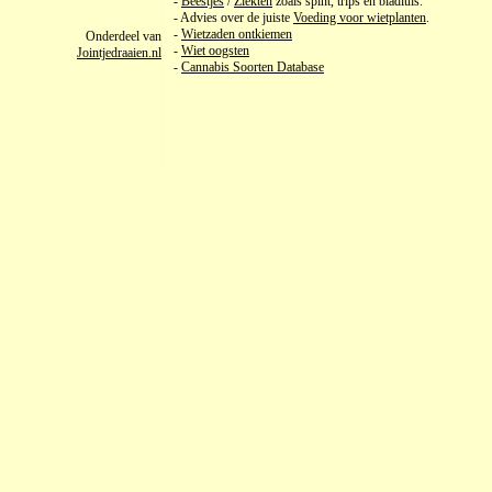
-
Beestjes
/
Ziekten
zoals spint, trips en bladluis.
- Advies over de juiste
Voeding voor wietplanten
.
-
Wietzaden ontkiemen
Onderdeel van
-
Wiet oogsten
Jointjedraaien.nl
-
Cannabis Soorten Database